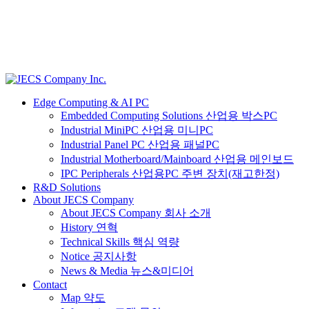
Edge Computing & AI PC
Embedded Computing Solutions 산업용 박스PC
Industrial MiniPC 산업용 미니PC
Industrial Panel PC 산업용 패널PC
Industrial Motherboard/Mainboard 산업용 메인보드
IPC Peripherals 산업용PC 주변 장치(재고한정)
R&D Solutions
About JECS Company
About JECS Company 회사 소개
History 연혁
Technical Skills 핵심 역량
Notice 공지사항
News & Media 뉴스&미디어
Contact
Map 약도