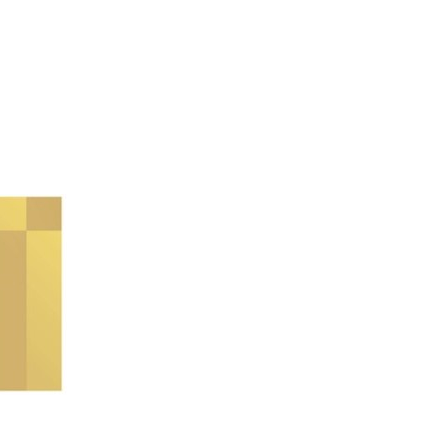
 별내역 파라곤스퀘어) (우: 12106)