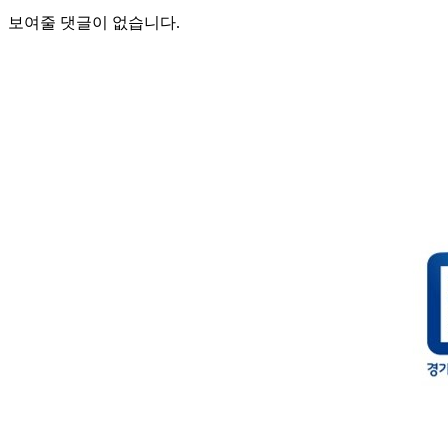
보여줄 댓글이 없습니다.
젝스컴퍼니 주식회사
www.jecs.co.kr
(Home)
www.ipcpart.co.kr
(산업용컴퓨터 전문몰, Npay/Kakaopay)
www.ipcpark.co.kr
(Global, paypal)
경기도유망
젝스컴퍼니(주)
본사/공장 도로명 주소 : 경기도 남양주시 순화