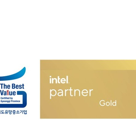
중소기업 / 인텔 골드 파트너
궁로 249, 지식산업센터 M동 11층 M1127호 M1128호(별내동,