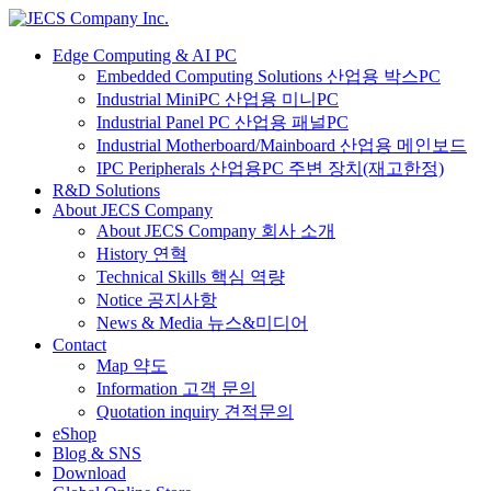
Edge Computing & AI PC
Embedded Computing Solutions 산업용 박스PC
Industrial MiniPC 산업용 미니PC
Industrial Panel PC 산업용 패널PC
Industrial Motherboard/Mainboard 산업용 메인보드
IPC Peripherals 산업용PC 주변 장치(재고한정)
R&D Solutions
About JECS Company
About JECS Company 회사 소개
History 연혁
Technical Skills 핵심 역량
Notice 공지사항
News & Media 뉴스&미디어
Contact
Map 약도
Information 고객 문의
Quotation inquiry 견적문의
eShop
Blog & SNS
Download