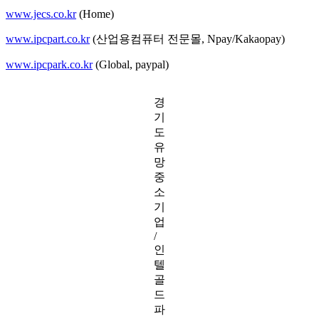
www.jecs.co.kr
(Home)
www.ipcpart.co.kr
(산업용컴퓨터 전문몰, Npay/Kakaopay)
www.ipcpark.co.kr
(Global, paypal)
경
기
도
유
망
중
소
기
업
/
인
텔
골
드
파