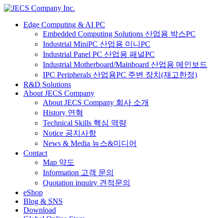
Edge Computing & AI PC
Embedded Computing Solutions 산업용 박스PC
Industrial MiniPC 산업용 미니PC
Industrial Panel PC 산업용 패널PC
Industrial Motherboard/Mainboard 산업용 메인보드
IPC Peripherals 산업용PC 주변 장치(재고한정)
R&D Solutions
About JECS Company
About JECS Company 회사 소개
History 연혁
Technical Skills 핵심 역량
Notice 공지사항
News & Media 뉴스&미디어
Contact
Map 약도
Information 고객 문의
Quotation inquiry 견적문의
eShop
Blog & SNS
Download