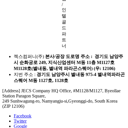
/
인
텔
골
드
파
트
너
젝스컴퍼니(주)
본사/공장 도로명 주소 : 경기도 남양주
시 순화궁로 249, 지식산업센터 M동 11층 M1127호
M1128호(별내동, 별내역 파라곤스퀘어) (우: 12106)
지번 주소 :
경기도 남양주시 별내동 975-4 별내역파라곤
스퀘어 M동 1127호, 1128호
[Address] JECS Company HQ Office, #M1128/M1127, Byeollae
Station Paragon Square,
249 Sunhwagung-ro, Namyangju-si,Gyeonggi-do, South Korea
(ZIP 12106)
Facebook
Twitter
Google