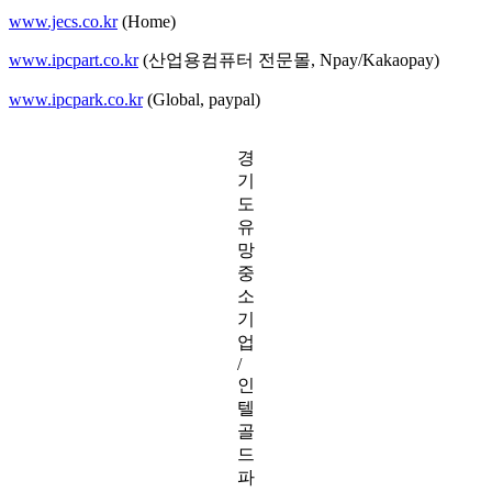
www.jecs.co.kr
(Home)
www.ipcpart.co.kr
(산업용컴퓨터 전문몰, Npay/Kakaopay)
www.ipcpark.co.kr
(Global, paypal)
경
기
도
유
망
중
소
기
업
/
인
텔
골
드
파