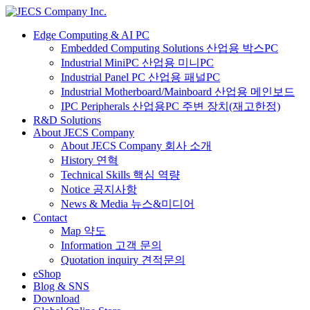
Edge Computing & AI PC
Embedded Computing Solutions 산업용 박스PC
Industrial MiniPC 산업용 미니PC
Industrial Panel PC 산업용 패널PC
Industrial Motherboard/Mainboard 산업용 메인보드
IPC Peripherals 산업용PC 주변 장치(재고한정)
R&D Solutions
About JECS Company
About JECS Company 회사 소개
History 연혁
Technical Skills 핵심 역량
Notice 공지사항
News & Media 뉴스&미디어
Contact
Map 약도
Information 고객 문의
Quotation inquiry 견적문의
eShop
Blog & SNS
Download