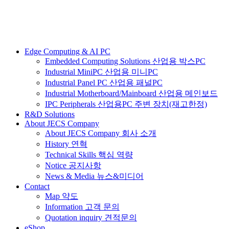
Edge Computing & AI PC
Embedded Computing Solutions 산업용 박스PC
Industrial MiniPC 산업용 미니PC
Industrial Panel PC 산업용 패널PC
Industrial Motherboard/Mainboard 산업용 메인보드
IPC Peripherals 산업용PC 주변 장치(재고한정)
R&D Solutions
About JECS Company
About JECS Company 회사 소개
History 연혁
Technical Skills 핵심 역량
Notice 공지사항
News & Media 뉴스&미디어
Contact
Map 약도
Information 고객 문의
Quotation inquiry 견적문의
eShop