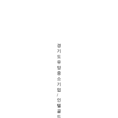
경
기
도
유
망
중
소
기
업
/
인
텔
골
드