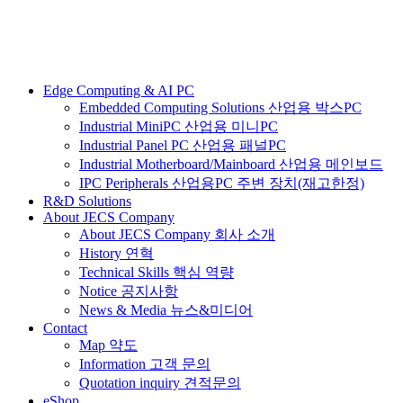
Edge Computing & AI PC
Embedded Computing Solutions 산업용 박스PC
Industrial MiniPC 산업용 미니PC
Industrial Panel PC 산업용 패널PC
Industrial Motherboard/Mainboard 산업용 메인보드
IPC Peripherals 산업용PC 주변 장치(재고한정)
R&D Solutions
About JECS Company
About JECS Company 회사 소개
History 연혁
Technical Skills 핵심 역량
Notice 공지사항
News & Media 뉴스&미디어
Contact
Map 약도
Information 고객 문의
Quotation inquiry 견적문의
eShop