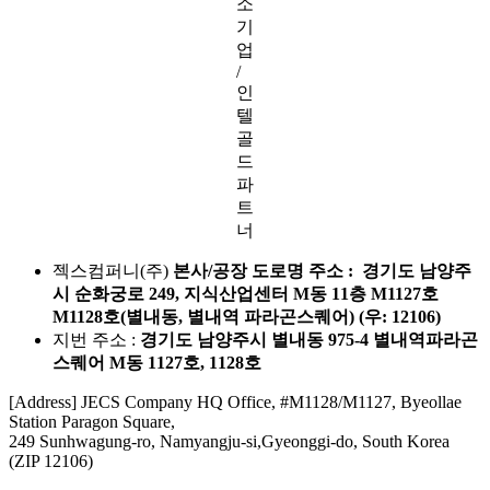
소
기
업
/
인
텔
골
드
파
트
너
젝스컴퍼니(주)
본사/공장 도로명 주소 : 경기도 남양주
시 순화궁로 249, 지식산업센터 M동 11층 M1127호
M1128호(별내동, 별내역 파라곤스퀘어) (우: 12106)
지번 주소 :
경기도 남양주시 별내동 975-4 별내역파라곤
스퀘어 M동 1127호, 1128호
[Address] JECS Company HQ Office, #M1128/M1127, Byeollae
Station Paragon Square,
249 Sunhwagung-ro, Namyangju-si,Gyeonggi-do, South Korea
(ZIP 12106)