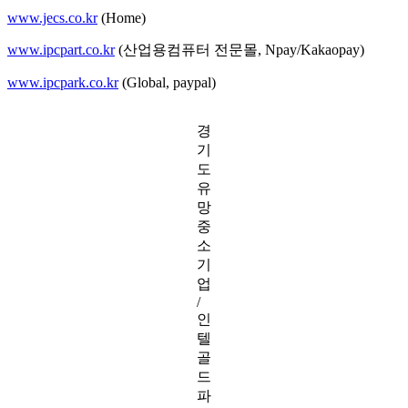
www.jecs.co.kr
(Home)
www.ipcpart.co.kr
(산업용컴퓨터 전문몰, Npay/Kakaopay)
www.ipcpark.co.kr
(Global, paypal)
경
기
도
유
망
중
소
기
업
/
인
텔
골
드
파