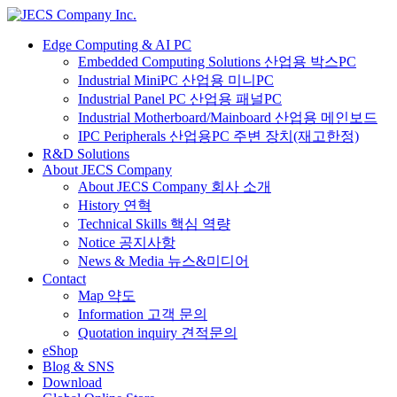
Edge Computing & AI PC
Embedded Computing Solutions 산업용 박스PC
Industrial MiniPC 산업용 미니PC
Industrial Panel PC 산업용 패널PC
Industrial Motherboard/Mainboard 산업용 메인보드
IPC Peripherals 산업용PC 주변 장치(재고한정)
R&D Solutions
About JECS Company
About JECS Company 회사 소개
History 연혁
Technical Skills 핵심 역량
Notice 공지사항
News & Media 뉴스&미디어
Contact
Map 약도
Information 고객 문의
Quotation inquiry 견적문의
eShop
Blog & SNS
Download