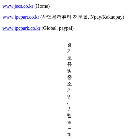
www.jecs.co.kr
(Home)
www.ipcpart.co.kr
(산업용컴퓨터 전문몰, Npay/Kakaopay)
www.ipcpark.co.kr
(Global, paypal)
경
기
도
유
망
중
소
기
업
/
인
텔
골
드
파