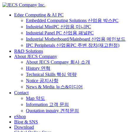
Edge Computing & AI PC
Embedded Computing Solutions 산업용 박스PC
Industrial MiniPC 산업용 미니PC
Industrial Panel PC 산업용 패널PC
Industrial Motherboard/Mainboard 산업용 메인보드
IPC Peripherals 산업용PC 주변 장치(재고한정)
R&D Solutions
About JECS Company
About JECS Company 회사 소개
History 연혁
Technical Skills 핵심 역량
Notice 공지사항
News & Media 뉴스&미디어
Contact
Map 약도
Information 고객 문의
Quotation inquiry 견적문의
eShop
Blog & SNS
Download