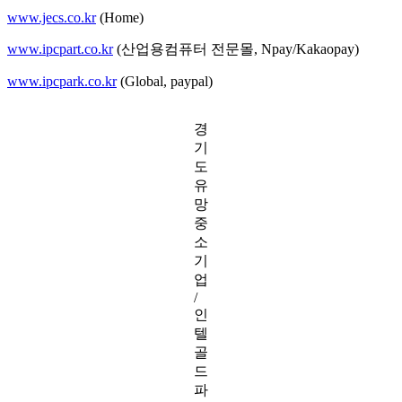
www.jecs.co.kr
(Home)
www.ipcpart.co.kr
(산업용컴퓨터 전문몰, Npay/Kakaopay)
www.ipcpark.co.kr
(Global, paypal)
경
기
도
유
망
중
소
기
업
/
인
텔
골
드
파