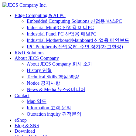
Edge Computing & AI PC
Embedded Computing Solutions 산업용 박스PC
Industrial MiniPC 산업용 미니PC
Industrial Panel PC 산업용 패널PC
Industrial Motherboard/Mainboard 산업용 메인보드
IPC Peripherals 산업용PC 주변 장치(재고한정)
R&D Solutions
About JECS Company
About JECS Company 회사 소개
History 연혁
Technical Skills 핵심 역량
Notice 공지사항
News & Media 뉴스&미디어
Contact
Map 약도
Information 고객 문의
Quotation inquiry 견적문의
eShop
Blog & SNS
Download