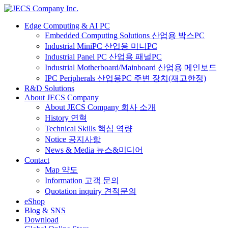
Edge Computing & AI PC
Embedded Computing Solutions 산업용 박스PC
Industrial MiniPC 산업용 미니PC
Industrial Panel PC 산업용 패널PC
Industrial Motherboard/Mainboard 산업용 메인보드
IPC Peripherals 산업용PC 주변 장치(재고한정)
R&D Solutions
About JECS Company
About JECS Company 회사 소개
History 연혁
Technical Skills 핵심 역량
Notice 공지사항
News & Media 뉴스&미디어
Contact
Map 약도
Information 고객 문의
Quotation inquiry 견적문의
eShop
Blog & SNS
Download