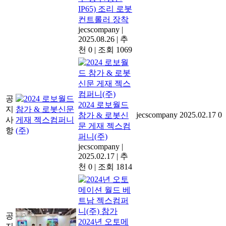
IP65) 조리 로봇
컨트롤러 장착
jecscompany
|
2025.08.26
|
추
천 0
|
조회 1069
공
2024 로보월드
지
jecscompany
2025.02.17
0
참가 & 로봇신
사
문 게재 젝스컴
항
퍼니(주)
jecscompany
|
2025.02.17
|
추
천 0
|
조회 1814
공
2024년 오토메