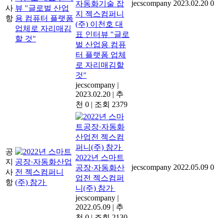
jecscompany
2023.02.20
0
자동화기술 잡
사
지 젝스컴퍼니
항
(주) 이천호 대
표 인터뷰 "글로
벌 산업용 컴퓨
터 플랫폼 업체
로 자리매김할
것"
jecscompany
|
2023.02.20
|
추
천 0
|
조회 2379
공
2022년 스마트
지
jecscompany
2022.05.09
0
공장·자동화산
사
업전 젝스컴퍼
항
니(주) 참가
jecscompany
|
2022.05.09
|
추
천 0
|
조회 2130