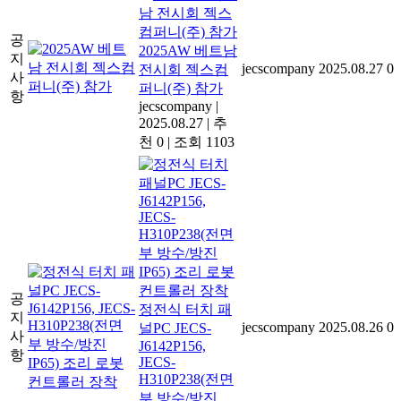
공
2025AW 베트남
지
jecscompany
2025.08.27
0
전시회 젝스컴
사
퍼니(주) 참가
항
jecscompany
|
2025.08.27
|
추
천 0
|
조회 1103
공
정전식 터치 패
지
jecscompany
2025.08.26
0
널PC JECS-
사
J6142P156,
항
JECS-
H310P238(전면
부 방수/방진