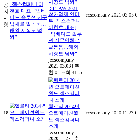
공
[SF+AW 2021
지
참가업체 인터
jecscompany
2021.03.03
0
사
뷰_젝스컴퍼니
항
이천호 대표]
“임베디드 솔루
션 전문업체로
발돋움…해외
시장도 넘봐”
jecscompany
|
2021.03.03
|
추
천 0
|
조회 3115
헬로티 2014년
18
jecscompany
2020.11.27
0
오토메이션월
드 젝스컴퍼니
소개
jecscompany
|
2020.11.27
|
추