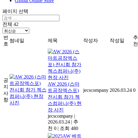
Global Online Store
페이지 선택
전체 42
번
추
썸네일
제목
작성자
작성일
호
천
공
AW 2026 (스마
지
jecscompany
2026.03.24
0
트공장엑스포)
사
전시회 참가 젝
항
스컴퍼니(주) 현
장 사진
jecscompany
|
2026.03.24
|
추
천 0
|
조회 480