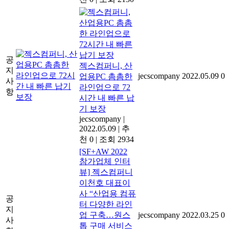
공
젝스컴퍼니, 산
지
jecscompany
2022.05.09
0
업용PC 촘촘한
사
라인업으로 72
항
시간 내 빠른 납
기 보장
jecscompany
|
2022.05.09
|
추
천 0
|
조회 2934
[SF+AW 2022
참가업체 인터
뷰] 젝스컴퍼니
이천호 대표이
사 “산업용 컴퓨
공
터 다양한 라인
지
업 구축…원스
jecscompany
2022.03.25
0
사
톱 구매 서비스