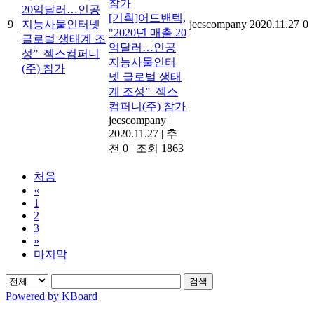
[기획]어드밴텍,
9
jecscompany
2020.11.27
0
"2020년 매출 20
억달러…인공
지능사물인터
넷 글로벌 생태
계 조성”_젝스
컴퍼니(주) 참가
jecscompany
|
2020.11.27
|
추
천 0
|
조회 1863
처음
«
1
2
3
»
마지막
검색
Powered by KBoard