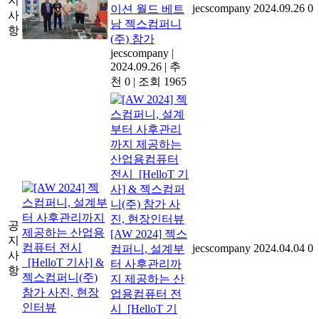
지
jecscompany
2024.09.26
0
이션 월드 베트
사
남 젝스컴퍼니
항
(주) 참가
jecscompany
|
2024.09.26
|
추
천 0
|
조회 1965
공
[AW 2024] 젝스
지
jecscompany
2024.04.04
0
컴퍼니, 설계부
사
터 사후관리까
항
지 제공하는 산
업용컴퓨터 전
시_[HelloT 기