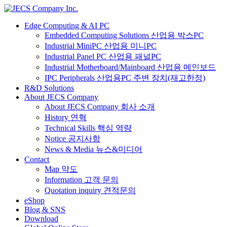
Edge Computing & AI PC
Embedded Computing Solutions 산업용 박스PC
Industrial MiniPC 산업용 미니PC
Industrial Panel PC 산업용 패널PC
Industrial Motherboard/Mainboard 산업용 메인보드
IPC Peripherals 산업용PC 주변 장치(재고한정)
R&D Solutions
About JECS Company
About JECS Company 회사 소개
History 연혁
Technical Skills 핵심 역량
Notice 공지사항
News & Media 뉴스&미디어
Contact
Map 약도
Information 고객 문의
Quotation inquiry 견적문의
eShop
Blog & SNS
Download