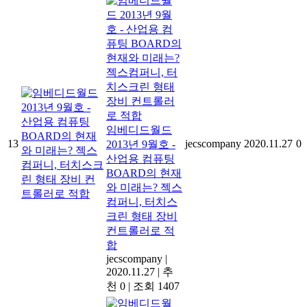
임베디드월드
13
jecscompany
2020.11.27
0
2013년 9월호 -
산업용 컴퓨팅
BOARD의 현재
와 미래는? 젝스
컴퍼니, 터치스
크린 형태 장비
컨트롤러로 적
합
jecscompany
|
2020.11.27
|
추
천 0
|
조회 1407