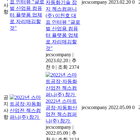
jecscompany
2023.02.20
0
자동화기술 잡
사
지 젝스컴퍼니
항
(주) 이천호 대
표 인터뷰 "글로
벌 산업용 컴퓨
터 플랫폼 업체
로 자리매김할
것"
jecscompany
|
2023.02.20
|
추
천 0
|
조회 2374
공
2022년 스마트
지
jecscompany
2022.05.09
0
공장·자동화산
사
업전 젝스컴퍼
항
니(주) 참가
jecscompany
|
2022.05.09
|
추
천 0
|
조회 2124