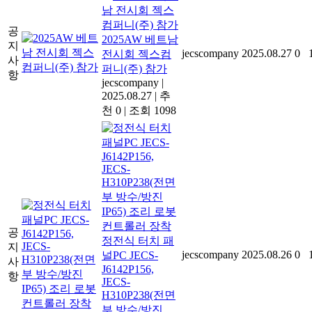
공
2025AW 베트남
지
jecscompany
2025.08.27
0
전시회 젝스컴
사
퍼니(주) 참가
항
jecscompany
|
2025.08.27
|
추
천 0
|
조회 1098
공
정전식 터치 패
지
jecscompany
2025.08.26
0
널PC JECS-
사
J6142P156,
항
JECS-
H310P238(전면
부 방수/방진