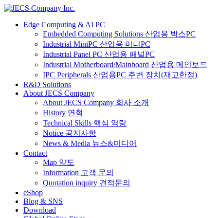
Edge Computing & AI PC
Embedded Computing Solutions 산업용 박스PC
Industrial MiniPC 산업용 미니PC
Industrial Panel PC 산업용 패널PC
Industrial Motherboard/Mainboard 산업용 메인보드
IPC Peripherals 산업용PC 주변 장치(재고한정)
R&D Solutions
About JECS Company
About JECS Company 회사 소개
History 연혁
Technical Skills 핵심 역량
Notice 공지사항
News & Media 뉴스&미디어
Contact
Map 약도
Information 고객 문의
Quotation inquiry 견적문의
eShop
Blog & SNS
Download