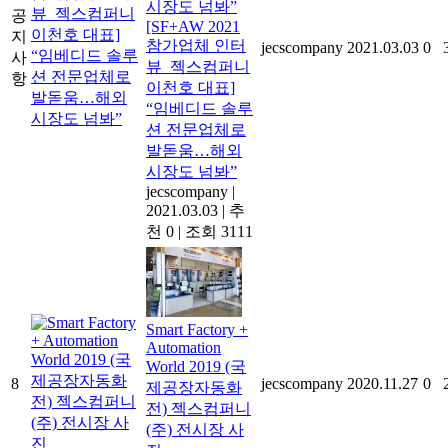
공
[SF+AW 2021
지
참가업체 인터
jecscompany
2021.03.03
0
사
뷰_젝스컴퍼니
항
이천호 대표]
“임베디드 솔루
션 전문업체로
발돋움…해외
시장도 넘봐”
jecscompany
|
2021.03.03
|
추
천 0
|
조회 3111
Smart Factory +
Automation
World 2019 (국
8
jecscompany
2020.11.27
0
제공장자동화
전) 젝스컴퍼니
(주) 전시장 사