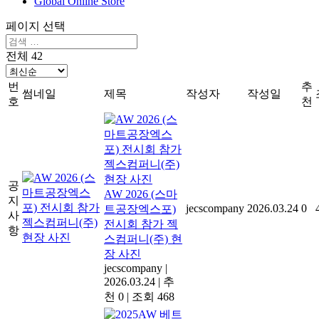
Global Online Store
페이지 선택
전체 42
번
추
썸네일
제목
작성자
작성일
호
천
공
AW 2026 (스마
지
jecscompany
2026.03.24
0
트공장엑스포)
사
전시회 참가 젝
항
스컴퍼니(주) 현
장 사진
jecscompany
|
2026.03.24
|
추
천 0
|
조회 468