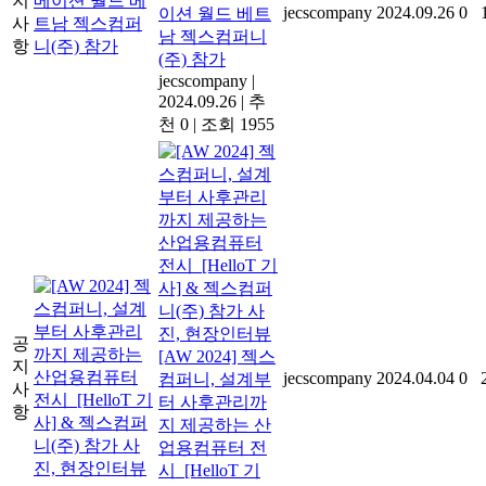
지
jecscompany
2024.09.26
0
이션 월드 베트
사
남 젝스컴퍼니
항
(주) 참가
jecscompany
|
2024.09.26
|
추
천 0
|
조회 1955
공
[AW 2024] 젝스
지
jecscompany
2024.04.04
0
컴퍼니, 설계부
사
터 사후관리까
항
지 제공하는 산
업용컴퓨터 전
시_[HelloT 기