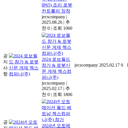
IP65) 조리 로봇
컨트롤러 장착
jecscompany
|
2025.08.26
|
추
천 0
|
조회 1060
공
2024 로보월드
지
jecscompany
2025.02.17
0
참가 & 로봇신
사
문 게재 젝스컴
항
퍼니(주)
jecscompany
|
2025.02.17
|
추
천 0
|
조회 1806
공
2024년 오토메