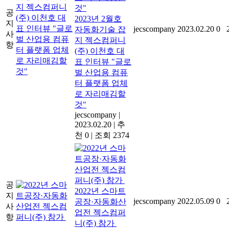
공
2023년 2월호
지
jecscompany
2023.02.20
0
자동화기술 잡
사
지 젝스컴퍼니
항
(주) 이천호 대
표 인터뷰 "글로
벌 산업용 컴퓨
터 플랫폼 업체
로 자리매김할
것"
jecscompany
|
2023.02.20
|
추
천 0
|
조회 2374
공
2022년 스마트
지
jecscompany
2022.05.09
0
공장·자동화산
사
업전 젝스컴퍼
항
니(주) 참가