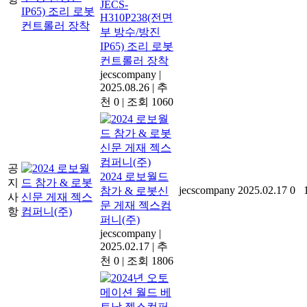
JECS-
H310P238(전면
부 방수/방진
IP65) 조리 로봇
컨트롤러 장착
jecscompany
|
2025.08.26
|
추
천 0
|
조회 1060
공
2024 로보월드
지
jecscompany
2025.02.17
0
참가 & 로봇신
사
문 게재 젝스컴
항
퍼니(주)
jecscompany
|
2025.02.17
|
추
천 0
|
조회 1806