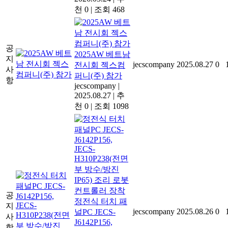
천 0
|
조회 468
공
2025AW 베트남
지
jecscompany
2025.08.27
0
전시회 젝스컴
사
퍼니(주) 참가
항
jecscompany
|
2025.08.27
|
추
천 0
|
조회 1098
공
정전식 터치 패
지
jecscompany
2025.08.26
0
널PC JECS-
사
J6142P156,
항