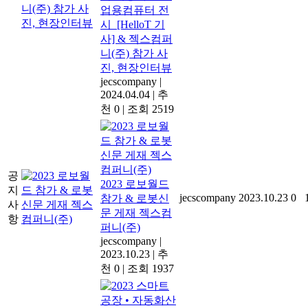
업용컴퓨터 전
시_[HelloT 기
사] & 젝스컴퍼
니(주) 참가 사
진, 현장인터뷰
jecscompany
|
2024.04.04
|
추
천 0
|
조회 2519
공
2023 로보월드
지
jecscompany
2023.10.23
0
참가 & 로봇신
사
문 게재 젝스컴
항
퍼니(주)
jecscompany
|
2023.10.23
|
추
천 0
|
조회 1937