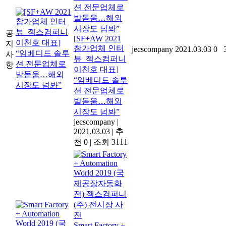
공
[SF+AW 2021
지
참가업체 인터
jecscompany
2021.03.03
0
사
뷰_젝스컴퍼니
항
이천호 대표]
“임베디드 솔루
션 전문업체로
발돋움…해외
시장도 넘봐”
jecscompany
|
2021.03.03
|
추
천 0
|
조회 3111
Smart Factory +