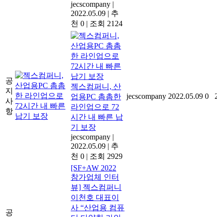
jecscompany
|
2022.05.09
|
추
천 0
|
조회 2124
공
젝스컴퍼니, 산
지
jecscompany
2022.05.09
0
업용PC 촘촘한
사
라인업으로 72
항
시간 내 빠른 납
기 보장
jecscompany
|
2022.05.09
|
추
천 0
|
조회 2929
[SF+AW 2022
참가업체 인터
뷰] 젝스컴퍼니
이천호 대표이
사 “산업용 컴퓨
공