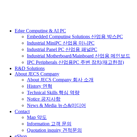
Edge Computing & AI PC
Embedded Computing Solutions 산업용 박스PC
Industrial MiniPC 산업용 미니PC
Industrial Panel PC 산업용 패널PC
Industrial Motherboard/Mainboard 산업용 메인보드
IPC Peripherals 산업용PC 주변 장치(재고한정)
R&D Solutions
About JECS Company
About JECS Company 회사 소개
History 연혁
Technical Skills 핵심 역량
Notice 공지사항
News & Media 뉴스&미디어
Contact
Map 약도
Information 고객 문의
Quotation inquiry 견적문의
eShop