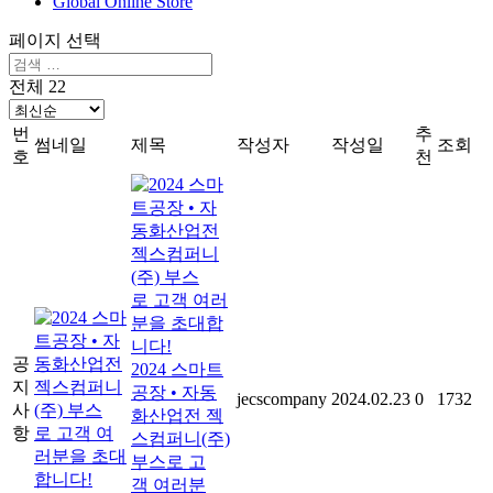
Global Online Store
페이지 선택
전체 22
번
추
썸네일
제목
작성자
작성일
조회
호
천
공
2024 스마트
지
공장 • 자동
jecscompany
2024.02.23
0
1732
사
화산업전 젝
항
스컴퍼니(주)
부스로 고
객 여러분