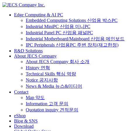
Edge Computing & AI PC
Embedded Computing Solutions 산업용 박스PC
Industrial MiniPC 산업용 미니PC
Industrial Panel PC 산업용 패널PC
Industrial Motherboard/Mainboard 산업용 메인보드
IPC Peripherals 산업용PC 주변 장치(재고한정)
R&D Solutions
About JECS Company
About JECS Company 회사 소개
History 연혁
Technical Skills 핵심 역량
Notice 공지사항
News & Media 뉴스&미디어
Contact
Map 약도
Information 고객 문의
Quotation inquiry 견적문의
eShop
Blog & SNS
Download