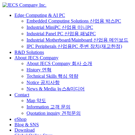
Edge Computing & AI PC
Embedded Computing Solutions 산업용 박스PC
Industrial MiniPC 산업용 미니PC
Industrial Panel PC 산업용 패널PC
Industrial Motherboard/Mainboard 산업용 메인보드
IPC Peripherals 산업용PC 주변 장치(재고한정)
R&D Solutions
About JECS Company
About JECS Company 회사 소개
History 연혁
Technical Skills 핵심 역량
Notice 공지사항
News & Media 뉴스&미디어
Contact
Map 약도
Information 고객 문의
Quotation inquiry 견적문의
eShop
Blog & SNS
Download