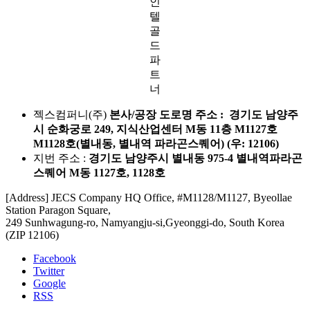
인
텔
골
드
파
트
너
젝스컴퍼니(주)
본사/공장 도로명 주소 : 경기도 남양주
시 순화궁로 249, 지식산업센터 M동 11층 M1127호
M1128호(별내동, 별내역 파라곤스퀘어) (우: 12106)
지번 주소 :
경기도 남양주시 별내동 975-4 별내역파라곤
스퀘어 M동 1127호, 1128호
[Address] JECS Company HQ Office, #M1128/M1127, Byeollae
Station Paragon Square,
249 Sunhwagung-ro, Namyangju-si,Gyeonggi-do, South Korea
(ZIP 12106)
Facebook
Twitter
Google
RSS