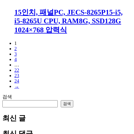
15인치, 패널PC, JECS-8265P15-i5,
i5-8265U CPU, RAM8G, SSD128G
1024×768 압력식
1
2
3
4
…
22
23
24
→
검색
검색
최신 글
최신 댓글