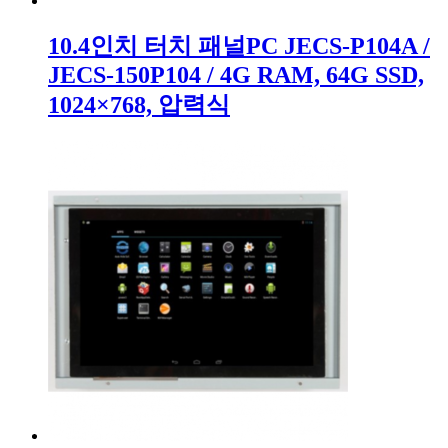
10.4인치 터치 패널PC JECS-P104A /
JECS-150P104 / 4G RAM, 64G SSD,
1024×768, 압력식