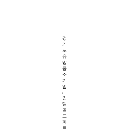
경
기
도
유
망
중
소
기
업
/
인
텔
골
드
파
트