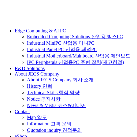
Edge Computing & AI PC
Embedded Computing Solutions 산업용 박스PC
Industrial MiniPC 산업용 미니PC
Industrial Panel PC 산업용 패널PC
Industrial Motherboard/Mainboard 산업용 메인보드
IPC Peripherals 산업용PC 주변 장치(재고한정)
R&D Solutions
About JECS Company
About JECS Company 회사 소개
History 연혁
Technical Skills 핵심 역량
Notice 공지사항
News & Media 뉴스&미디어
Contact
Map 약도
Information 고객 문의
Quotation inquiry 견적문의
eShop