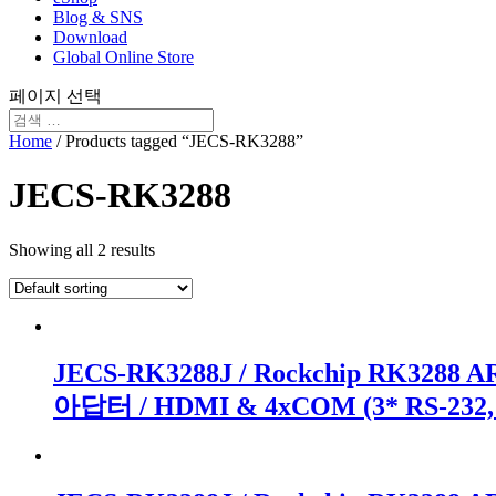
Blog & SNS
Download
Global Online Store
페이지 선택
Home
/ Products tagged “JECS-RK3288”
JECS-RK3288
Showing all 2 results
JECS-RK3288J / Rockchip RK3288 AR
아답터 / HDMI & 4xCOM (3* RS-2