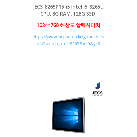
JECS-8265P15-i5 Intel i5-8265U
CPU, 8G RAM, 128G SSD
1024*768 해상도
압력식터치
https://www.ipcpart.co.kr/goods/sea
rch?search_text=8265&x=0&y=0