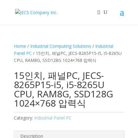
Home
/
Industrial Computing Solutions
/
Industrial
Panel PC
/ 15인치, 패널PC, JECS-8265P15-i5, i5-8265U
CPU, RAM8G, SSD128G 1024×768 압력식
15인치, 패널PC, JECS-
8265P15-i5, i5-8265U
CPU, RAM8G, SSD128G
1024×768 압력식
Category:
Industrial Panel PC
Description