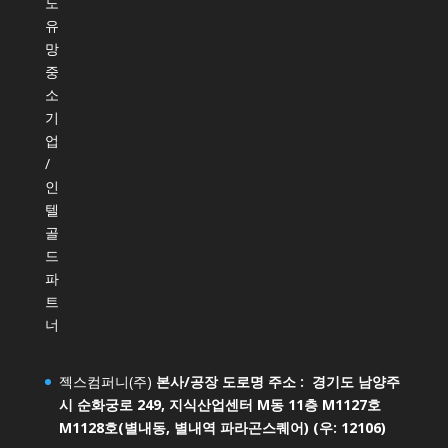
도
유
망
중
소
기
업
/
인
텔
골
드
파
트
너
젝스컴퍼니(주)
본사/공장 도로명 주소 : 경기도 남양주
시 순화궁로 249, 지식산업센터 M동 11층 M1127호
M1128호(별내동, 별내역 파라곤스퀘어) (우: 12106)