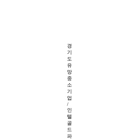
경
기
도
유
망
중
소
기
업
/
인
텔
골
드
파