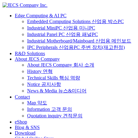
Edge Computing & AI PC
Embedded Computing Solutions 산업용 박스PC
Industrial MiniPC 산업용 미니PC
Industrial Panel PC 산업용 패널PC
Industrial Motherboard/Mainboard 산업용 메인보드
IPC Peripherals 산업용PC 주변 장치(재고한정)
R&D Solutions
About JECS Company
About JECS Company 회사 소개
History 연혁
Technical Skills 핵심 역량
Notice 공지사항
News & Media 뉴스&미디어
Contact
Map 약도
Information 고객 문의
Quotation inquiry 견적문의
eShop
Blog & SNS
Download