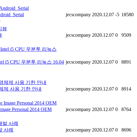
d_Serial
jecscompany
2020.12.07
-5
18580
0
뷰
jecscompany
2020.12.07
0
9509
tel i5 CPU 우분투 리눅스 16.04
jecscompany
2020.12.07
0
8891
영체제 사용 기한 안내
jecscompany
2020.12.07
0
8914
e Personal 2014 OEM
jecscompany
2020.12.07
0
8764
발 사례
jecscompany
2020.12.07
0
8696