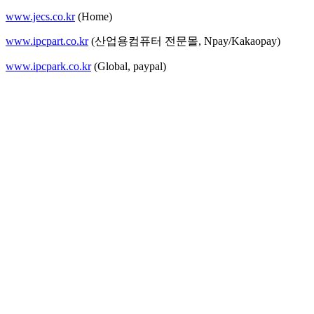
www.jecs.co.kr
(Home)
www.ipcpart.co.kr
(산업용컴퓨터 전문몰, Npay/Kakaopay)
www.ipcpark.co.kr
(Global, paypal)