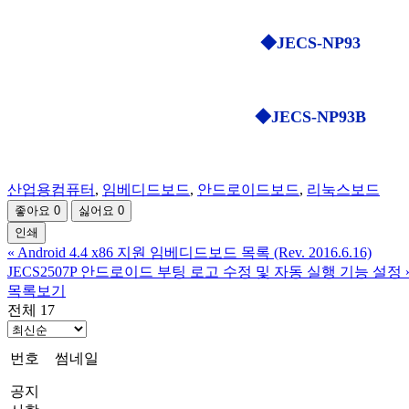
◆
JECS-NP93
◆JECS-NP93B
산업용컴퓨터
,
임베디드보드
,
안드로이드보드
,
리눅스보드
좋아요
0
싫어요
0
인쇄
«
Android 4.4 x86 지원 임베디드보드 목록 (Rev. 2016.6.16)
JECS2507P 안드로이드 부팅 로고 수정 및 자동 실행 기능 설정
목록보기
전체 17
번호
썸네일
공지