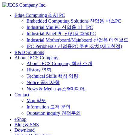
Edge Computing & AI PC
Embedded Computing Solutions 산업용 박스PC
Industrial MiniPC 산업용 미니PC
Industrial Panel PC 산업용 패널PC
Industrial Motherboard/Mainboard 산업용 메인보드
IPC Peripherals 산업용PC 주변 장치(재고한정)
R&D Solutions
About JECS Company
About JECS Company 회사 소개
History 연혁
Technical Skills 핵심 역량
Notice 공지사항
News & Media 뉴스&미디어
Contact
Map 약도
Information 고객 문의
Quotation inquiry 견적문의
eShop
Blog & SNS
Download