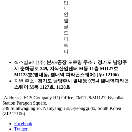
업
/
인
텔
골
드
파
트
너
젝스컴퍼니(주)
본사/공장 도로명 주소 : 경기도 남양주
시 순화궁로 249, 지식산업센터 M동 11층 M1127호
M1128호(별내동, 별내역 파라곤스퀘어) (우: 12106)
지번 주소 :
경기도 남양주시 별내동 975-4 별내역파라곤
스퀘어 M동 1127호, 1128호
[Address] JECS Company HQ Office, #M1128/M1127, Byeollae
Station Paragon Square,
249 Sunhwagung-ro, Namyangju-si,Gyeonggi-do, South Korea
(ZIP 12106)
Facebook
Twitter