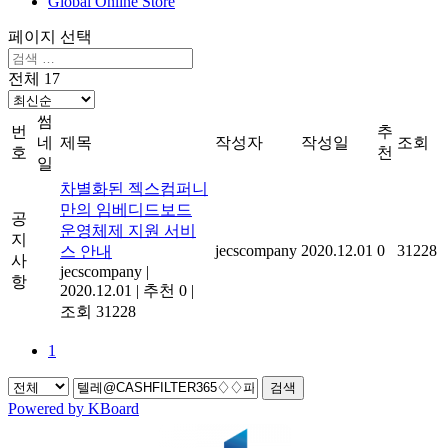
Global Online Store
페이지 선택
전체 17
썸
번
추
네
제목
작성자
작성일
조회
호
천
일
차별화된 젝스컴퍼니
만의 임베디드보드
공
운영체제 지원 서비
지
jecscompany
2020.12.01
0
31228
스 안내
사
jecscompany
|
항
2020.12.01
|
추천 0
|
조회 31228
1
검색
Powered by KBoard