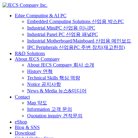
Edge Computing & AI PC
Embedded Computing Solutions 산업용 박스PC
Industrial MiniPC 산업용 미니PC
Industrial Panel PC 산업용 패널PC
Industrial Motherboard/Mainboard 산업용 메인보드
IPC Peripherals 산업용PC 주변 장치(재고한정)
R&D Solutions
About JECS Company
About JECS Company 회사 소개
History 연혁
Technical Skills 핵심 역량
Notice 공지사항
News & Media 뉴스&미디어
Contact
Map 약도
Information 고객 문의
Quotation inquiry 견적문의
eShop
Blog & SNS
Download