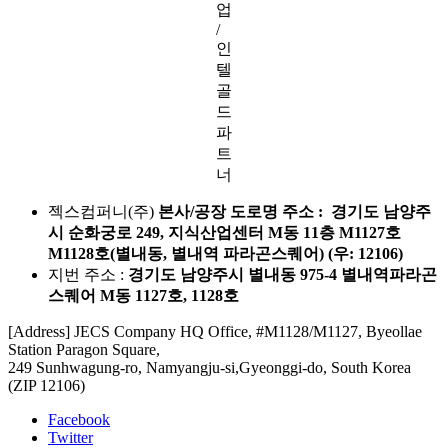
업
/
인
텔
골
드
파
트
너
젝스컴퍼니(주)
본사/공장 도로명 주소 : 경기도 남양주
시 순화궁로 249, 지식산업센터 M동 11층 M1127호
M1128호(별내동, 별내역 파라곤스퀘어) (우: 12106)
지번 주소 :
경기도 남양주시 별내동 975-4 별내역파라곤
스퀘어 M동 1127호, 1128호
[Address] JECS Company HQ Office, #M1128/M1127, Byeollae
Station Paragon Square,
249 Sunhwagung-ro, Namyangju-si,Gyeonggi-do, South Korea
(ZIP 12106)
Facebook
Twitter