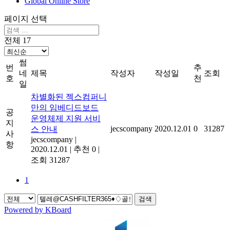
Global Online Store
페이지 선택
전체 17
썸
번
추
네
제목
작성자
작성일
조회
호
천
일
차별화된 젝스컴퍼니
만의 임베디드보드
공
운영체제 지원 서비
지
jecscompany
2020.12.01
0
31287
스 안내
사
jecscompany
|
항
2020.12.01
|
추천 0
|
조회 31287
1
검색
Powered by KBoard