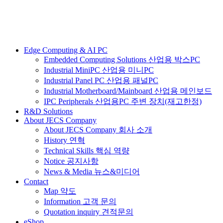
Edge Computing & AI PC
Embedded Computing Solutions 산업용 박스PC
Industrial MiniPC 산업용 미니PC
Industrial Panel PC 산업용 패널PC
Industrial Motherboard/Mainboard 산업용 메인보드
IPC Peripherals 산업용PC 주변 장치(재고한정)
R&D Solutions
About JECS Company
About JECS Company 회사 소개
History 연혁
Technical Skills 핵심 역량
Notice 공지사항
News & Media 뉴스&미디어
Contact
Map 약도
Information 고객 문의
Quotation inquiry 견적문의
eShop