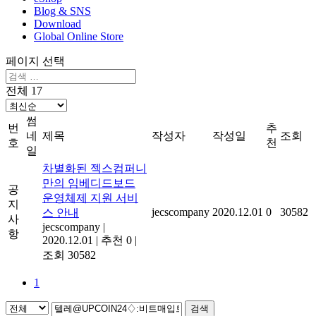
Blog & SNS
Download
Global Online Store
페이지 선택
전체 17
썸
번
추
네
제목
작성자
작성일
조회
호
천
일
차별화된 젝스컴퍼니
만의 임베디드보드
공
운영체제 지원 서비
지
jecscompany
2020.12.01
0
30582
스 안내
사
jecscompany
|
항
2020.12.01
|
추천 0
|
조회 30582
1
검색