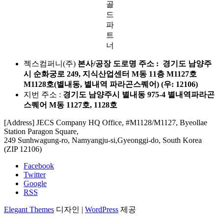
골
드
파
트
너
젝스컴퍼니(주)
본사/공장 도로명 주소 : 경기도 남양주
시 순화궁로 249, 지식산업센터 M동 11층 M1127호
M1128호(별내동, 별내역 파라곤스퀘어) (우: 12106)
지번 주소 :
경기도 남양주시 별내동 975-4 별내역파라곤
스퀘어 M동 1127호, 1128호
[Address] JECS Company HQ Office, #M1128/M1127, Byeollae
Station Paragon Square,
249 Sunhwagung-ro, Namyangju-si,Gyeonggi-do, South Korea
(ZIP 12106)
Facebook
Twitter
Google
RSS
Elegant Themes
디자인 |
WordPress
제공