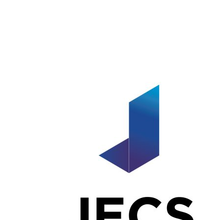
전체 17
썸
번
추
네
제목
작성자
작성일
조회
호
천
일
차별화된 젝스컴퍼니
만의 임베디드보드
공
운영체제 지원 서비
지
jecscompany
2020.12.01
0
30779
스 안내
사
jecscompany
|
항
2020.12.01
|
추천 0
|
조회 30779
1
검색
Powered by KBoard