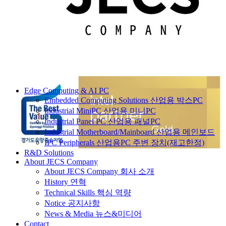
젝스컴퍼니 주식회사
www.jecs.co.kr
(Home)
www.ipcpart.co.kr
(산업용컴퓨터 전문몰, Npay/Kakaopay)
www.ipcpark.co.kr
(Global, paypal)
Edge Computing & AI PC
Embedded Computing Solutions 산업용 박스PC
Industrial MiniPC 산업용 미니PC
Industrial Panel PC 산업용 패널PC
Industrial Motherboard/Mainboard 산업용 메인보드
IPC Peripherals 산업용PC 주변 장치(재고한정)
R&D Solutions
경기도유망중소기업 / 인텔 골드 파트너
About JECS Company
About JECS Company 회사 소개
젝스컴퍼니(주)
본사/공장 도로명 주소 : 경기도 남양주
History 연혁
시 순화궁로 249, 지식산업센터 M동 11층 M1127호
Technical Skills 핵심 역량
M1128호(별내동, 별내역 파라곤스퀘어) (우: 12106)
Notice 공지사항
지번 주소 :
경기도 남양주시 별내동 975-4 별내역파라곤
News & Media 뉴스&미디어
스퀘어 M동 1127호, 1128호
Contact