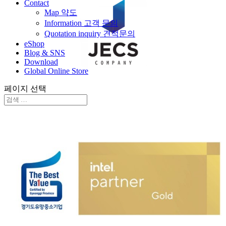
Contact
Map 약도
Information 고객 문의
Quotation inquiry 견적문의
eShop
Blog & SNS
Download
Global Online Store
젝스컴퍼니 주식회사
페이지 선택
www.jecs.co.kr
(Home)
www.ipcpart.co.kr
(산업용컴퓨터 전문몰, Npay/Kakaopay)
www.ipcpark.co.kr
(Global, paypal)
경기도유망중소기업 / 인텔 골드 파트너