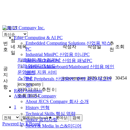
전체 17
Edge Computing & AI PC
썸
Embedded Computing Solutions 산업용 박스
번
추
네
제목
작성자
작성일
조회
PC
호
천
일
Industrial MiniPC 산업용 미니PC
차별화된 젝스컴퍼니
Industrial Panel PC 산업용 패널PC
만의 임베디드보드
Industrial Motherboard/Mainboard 산업용 메인
공
운영체제 지원 서비
보드
지
jecscompany
2020.12.01
0
30454
스 안내
IPC Peripherals 산업용PC 주변 장치(재고한
사
jecscompany
|
정)
항
2020.12.01
|
추천 0
|
R&D Solutions
조회 30454
About JECS Company
About JECS Company 회사 소개
1
History 연혁
Technical Skills 핵심 역량
검색
Notice 공지사항
Powered by KBoard
News & Media 뉴스&미디어