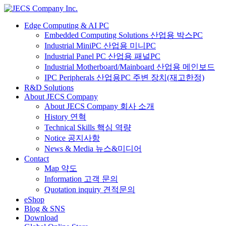
Edge Computing & AI PC
Embedded Computing Solutions 산업용 박스PC
Industrial MiniPC 산업용 미니PC
Industrial Panel PC 산업용 패널PC
Industrial Motherboard/Mainboard 산업용 메인보드
IPC Peripherals 산업용PC 주변 장치(재고한정)
R&D Solutions
About JECS Company
About JECS Company 회사 소개
History 연혁
Technical Skills 핵심 역량
Notice 공지사항
News & Media 뉴스&미디어
Contact
Map 약도
Information 고객 문의
Quotation inquiry 견적문의
eShop
Blog & SNS
Download