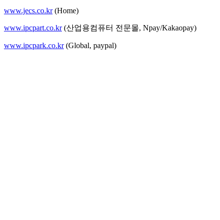
www.jecs.co.kr
(Home)
www.ipcpart.co.kr
(산업용컴퓨터 전문몰, Npay/Kakaopay)
www.ipcpark.co.kr
(Global, paypal)