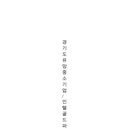
경
기
도
유
망
중
소
기
업
/
인
텔
골
드
파