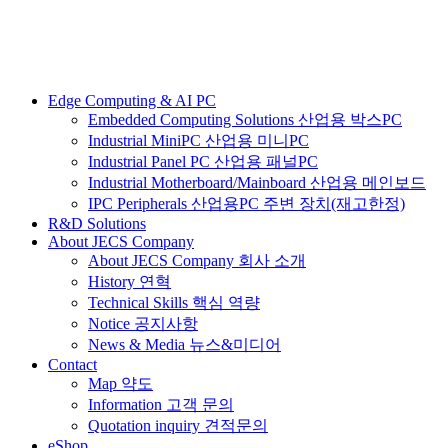
Edge Computing & AI PC
Embedded Computing Solutions 산업용 박스PC
Industrial MiniPC 산업용 미니PC
Industrial Panel PC 산업용 패널PC
Industrial Motherboard/Mainboard 산업용 메인보드
IPC Peripherals 산업용PC 주변 장치(재고한정)
R&D Solutions
About JECS Company
About JECS Company 회사 소개
History 연혁
Technical Skills 핵심 역량
Notice 공지사항
News & Media 뉴스&미디어
Contact
Map 약도
Information 고객 문의
Quotation inquiry 견적문의
eShop