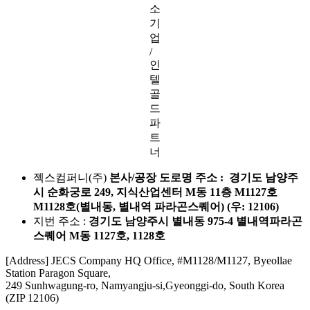
소
기
업
/
인
텔
골
드
파
트
너
젝스컴퍼니(주)
본사/공장 도로명 주소 : 경기도 남양주
시 순화궁로 249, 지식산업센터 M동 11층 M1127호
M1128호(별내동, 별내역 파라곤스퀘어) (우: 12106)
지번 주소 :
경기도 남양주시 별내동 975-4 별내역파라곤
스퀘어 M동 1127호, 1128호
[Address] JECS Company HQ Office, #M1128/M1127, Byeollae
Station Paragon Square,
249 Sunhwagung-ro, Namyangju-si,Gyeonggi-do, South Korea
(ZIP 12106)