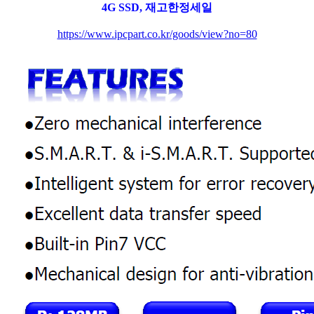
4G SSD, 재고한정세일
https://www.ipcpart.co.kr/goods/view?no=80