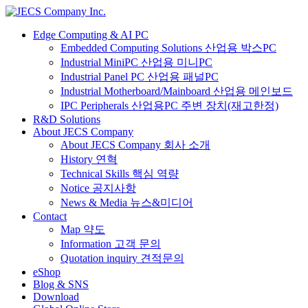
Edge Computing & AI PC
Embedded Computing Solutions 산업용 박스PC
Industrial MiniPC 산업용 미니PC
Industrial Panel PC 산업용 패널PC
Industrial Motherboard/Mainboard 산업용 메인보드
IPC Peripherals 산업용PC 주변 장치(재고한정)
R&D Solutions
About JECS Company
About JECS Company 회사 소개
History 연혁
Technical Skills 핵심 역량
Notice 공지사항
News & Media 뉴스&미디어
Contact
Map 약도
Information 고객 문의
Quotation inquiry 견적문의
eShop
Blog & SNS
Download