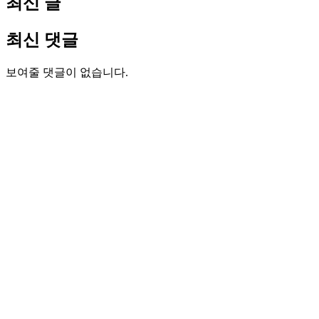
최신 글
최신 댓글
보여줄 댓글이 없습니다.
젝스컴퍼니 주식회사
www.jecs.co.kr
(Home)
www.ipcpart.co.kr
(산업용컴퓨터 전문몰, Npay/Kakaopay)
www.ipcpark.co.kr
(Global, paypal)
경
기
도
유
망
중
소
기