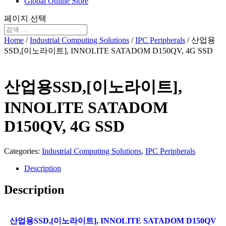
Global Online Store
페이지 선택
Home
/
Industrial Computing Solutions
/
IPC Peripherals
/ 산업용
SSD,[이노라이트], INNOLITE SATADOM D150QV, 4G SSD
산업용SSD,[이노라이트],
INNOLITE SATADOM
D150QV, 4G SSD
Categories:
Industrial Computing Solutions
,
IPC Peripherals
Description
Description
산업용SSD,[이노라이트], INNOLITE SATADOM D150QV