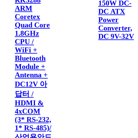
RK3288
150W DC-
ARM
DC ATX
Coretex
Power
Quad Core
Converter,
1.8GHz
DC 9V-32V
CPU /
WiFi +
Bluetooth
Module +
Antenna +
DC12V 아
답터 /
HDMI &
4xCOM
(3* RS-232,
1* RS-485)/
산업용안드