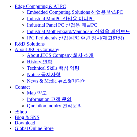
Edge Computing & AI PC
Embedded Computing Solutions 산업용 박스PC
Industrial MiniPC 산업용 미니PC
Industrial Panel PC 산업용 패널PC
Industrial Motherboard/Mainboard 산업용 메인보드
IPC Peripherals 산업용PC 주변 장치(재고한정)
R&D Solutions
About JECS Company
About JECS Company 회사 소개
History 연혁
Technical Skills 핵심 역량
Notice 공지사항
News & Media 뉴스&미디어
Contact
Map 약도
Information 고객 문의
Quotation inquiry 견적문의
eShop
Blog & SNS
Download
Global Online Store