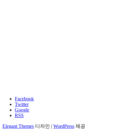
드
파
트
너
젝스컴퍼니(주)
본사/공장 도로명 주소 : 경기도 남양주
시 순화궁로 249, 지식산업센터 M동 11층 M1127호
M1128호(별내동, 별내역 파라곤스퀘어) (우: 12106)
지번 주소 :
경기도 남양주시 별내동 975-4 별내역파라곤
스퀘어 M동 1127호, 1128호
[Address] JECS Company HQ Office, #M1128/M1127, Byeollae
Station Paragon Square,
249 Sunhwagung-ro, Namyangju-si,Gyeonggi-do, South Korea
(ZIP 12106)
Facebook
Twitter
Google
RSS
Elegant Themes
디자인 |
WordPress
제공