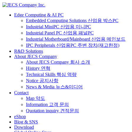
Edge Computing & AI PC
Embedded Computing Solutions 산업용 박스PC
Industrial MiniPC 산업용 미니PC
Industrial Panel PC 산업용 패널PC
Industrial Motherboard/Mainboard 산업용 메인보드
IPC Peripherals 산업용PC 주변 장치(재고한정)
R&D Solutions
About JECS Company
About JECS Company 회사 소개
History 연혁
Technical Skills 핵심 역량
Notice 공지사항
News & Media 뉴스&미디어
Contact
Map 약도
Information 고객 문의
Quotation inquiry 견적문의
eShop
Blog & SNS
Download