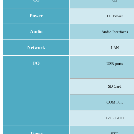
OS
Power
DC Power
Audio
Audio Interfaces
Network
LAN
I/O
USB ports
SD Card
COM Port
I 2C / GPIO
Timer
RTC