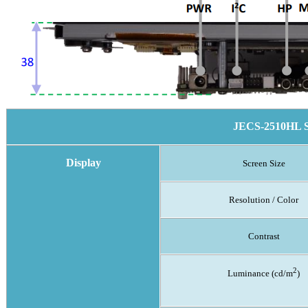
JECS-2510HL Sp
Display
Screen Size
Resolution / Color
Contrast
2
Luminance (cd/m
)