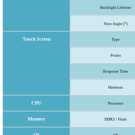
Backlight Lifetime
o
View Angle (
)
Touch Screen
Type
Points
Response Time
Hardness
CPU
Processor
Memory
DDR3 / Flash
OS