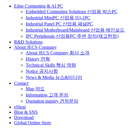
Edge Computing & AI PC
Embedded Computing Solutions 산업용 박스PC
Industrial MiniPC 산업용 미니PC
Industrial Panel PC 산업용 패널PC
Industrial Motherboard/Mainboard 산업용 메인보드
IPC Peripherals 산업용PC 주변 장치(재고한정)
R&D Solutions
About JECS Company
About JECS Company 회사 소개
History 연혁
Technical Skills 핵심 역량
Notice 공지사항
News & Media 뉴스&미디어
Contact
Map 약도
Information 고객 문의
Quotation inquiry 견적문의
eShop
Blog & SNS
Download
Global Online Store