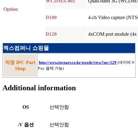
WCDMA-002
Quad-band 3G (WCDMA)
Option
D100
4-ch Video capture (NT
D120
4xCOM port module (4x
젝스컴퍼니 쇼핑몰
직영 IPC Part
http://www.ipcpart.co.kr/goods/view?no=129
(네이버 N
Shop
Pay 결제 가능)
Additional information
OS
선택안함
-V 옵션
선택안함