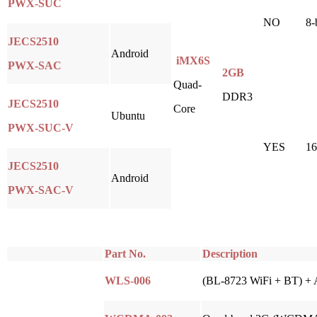
PWX-SUC
NO
8-
JECS2510
Android
iMX6S
PWX-SAC
2GB
Quad-
DDR3
JECS2510
Core
Ubuntu
PWX-SUC-V
YES
16
JECS2510
Android
PWX-SAC-V
Part No.
Description
WLS-006
(BL-8723 WiFi + BT) + 