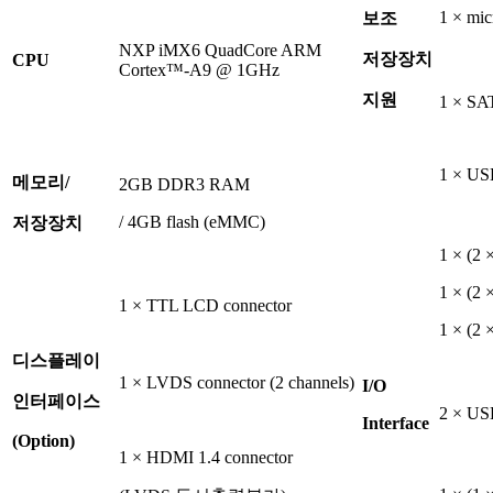
1 × mic
보조
NXP iMX6 QuadCore ARM
저장장치
CPU
Cortex™-A9 @ 1GHz
지원
1 × SA
1 × US
메모리/
2GB DDR3 RAM
/ 4GB flash (eMMC)
저장장치
1 × (2 
1 × (2 
1 × TTL LCD connector
1 × (2 
디스플레이
1 × LVDS connector (2 channels)
I/O
인터페이스
2 × USB
Interface
(Option)
1 × HDMI 1.4 connector