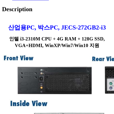
Description
산업용PC, 박스PC, JECS-272GB2-i3
인텔 i3-2310M CPU + 4G RAM + 128G SSD,
VGA+HDMI, WinXP/Win7/Win10 지원