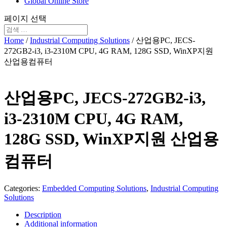
Global Online Store
페이지 선택
Home
/
Industrial Computing Solutions
/ 산업용PC, JECS-
272GB2-i3, i3-2310M CPU, 4G RAM, 128G SSD, WinXP지원
산업용컴퓨터
산업용PC, JECS-272GB2-i3,
i3-2310M CPU, 4G RAM,
128G SSD, WinXP지원 산업용
컴퓨터
Categories:
Embedded Computing Solutions
,
Industrial Computing
Solutions
Description
Additional information