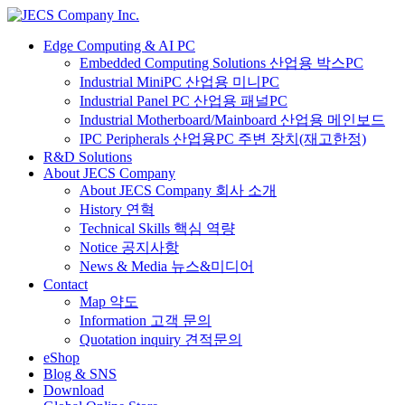
Edge Computing & AI PC
Embedded Computing Solutions 산업용 박스PC
Industrial MiniPC 산업용 미니PC
Industrial Panel PC 산업용 패널PC
Industrial Motherboard/Mainboard 산업용 메인보드
IPC Peripherals 산업용PC 주변 장치(재고한정)
R&D Solutions
About JECS Company
About JECS Company 회사 소개
History 연혁
Technical Skills 핵심 역량
Notice 공지사항
News & Media 뉴스&미디어
Contact
Map 약도
Information 고객 문의
Quotation inquiry 견적문의
eShop
Blog & SNS
Download