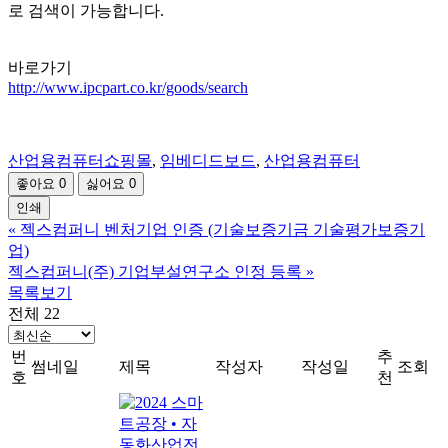
로 검색이 가능합니다.
바로가기
http://www.ipcpart.co.kr/goods/search
산업용컴퓨터쇼핑몰
,
임베디드보드
,
산업용컴퓨터
좋아요
0
싫어요
0
인쇄
«
젝스컴퍼니 벤처기업 인증 (기술보증기금 기술평가보증기
업)
젝스컴퍼니(주) 기업부설연구소 인정 등록
»
목록보기
전체 22
번
추
썸네일
제목
작성자
작성일
조회
호
천