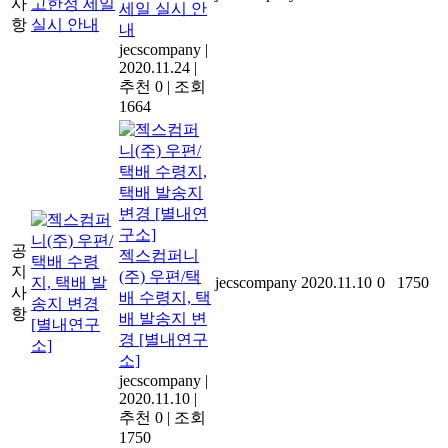
사
세일 실시 안
항
내
jecscompany
|
2020.11.24
|
추천 0
|
조회
1664
공
젝스컴퍼니
지
(주) 우편/택
jecscompany
2020.11.10
0
1750
사
배 수령지, 택
항
배 발송지 변
경 [별내연구
소]
jecscompany
|
2020.11.10
|
추천 0
|
조회
1750