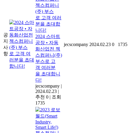
공
2024 스마트
지
공장 • 자동
jecscompany
2024.02.23
0
1735
사
화산업전 젝
항
스컴퍼니(주)
부스로 고
객 여러분
을 초대합니
다!
jecscompany
|
2024.02.23
|
추천 0
|
조회
1735