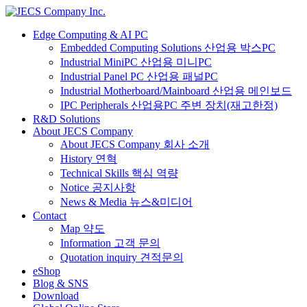
Edge Computing & AI PC
Embedded Computing Solutions 산업용 박스PC
Industrial MiniPC 산업용 미니PC
Industrial Panel PC 산업용 패널PC
Industrial Motherboard/Mainboard 산업용 메인보드
IPC Peripherals 산업용PC 주변 장치(재고한정)
R&D Solutions
About JECS Company
About JECS Company 회사 소개
History 연혁
Technical Skills 핵심 역량
Notice 공지사항
News & Media 뉴스&미디어
Contact
Map 약도
Information 고객 문의
Quotation inquiry 견적문의
eShop
Blog & SNS
Download